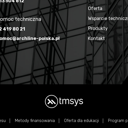
13 504 612
Oferta
Wsparcie technic
omoc techniczna
Produkty
2 419 80 21
omoc@archline-polska.pl
Kontakt
esu
Metody finansowania
Oferta dla edukacji
Program p