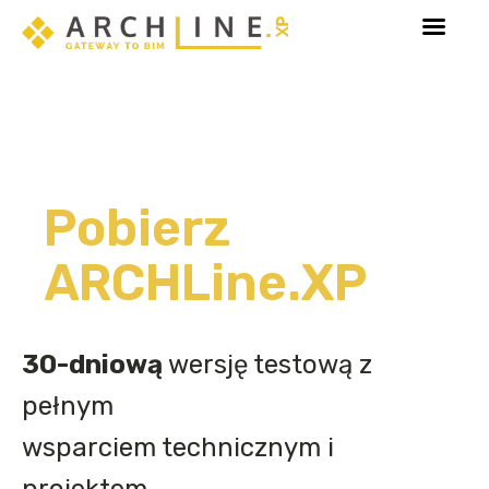
oznaj Sketch Mode - tryb dedykowany edycji elementów 3D
Pobierz
ARCHLine.XP
30-dniową
wersję testową z
pełnym
wsparciem technicznym i