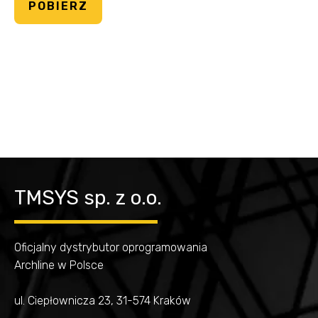
11
TMSYS sp. z o.o.
Oficjalny dystrybutor oprogramowania
Archline w Polsce
ul. Ciepłownicza 23, 31-574 Kraków