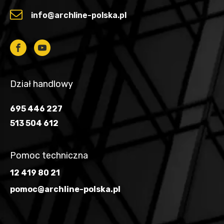
info@archline-polska.pl
Dział handlowy
695 446 227
513 504 612
Pomoc techniczna
12 419 80 21
pomoc@archline-polska.pl