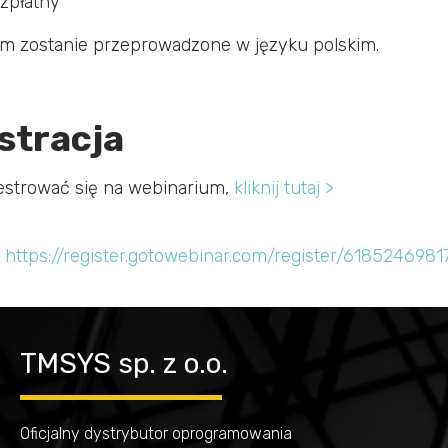
zpłatny
m zostanie przeprowadzone w języku polskim.
stracja
estrować się na webinarium,
kliknij tutaj >
:
https://register.gotowebinar.com/register/618524698
TMSYS sp. z o.o.
Oficjalny dystrybutor oprogramowania