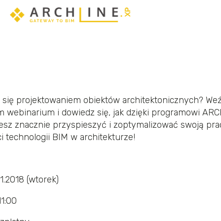
Poznaj Sketch Mode - tryb dedykowany edycji ele
 się projektowaniem obiektów architektonicznych? Weź
 webinarium i dowiedz się, jak dzięki programowi AR
sz znacznie przyspieszyć i zoptymalizować swoją pra
i technologii BIM w architekturze!
1.2018 (wtorek)
1:00