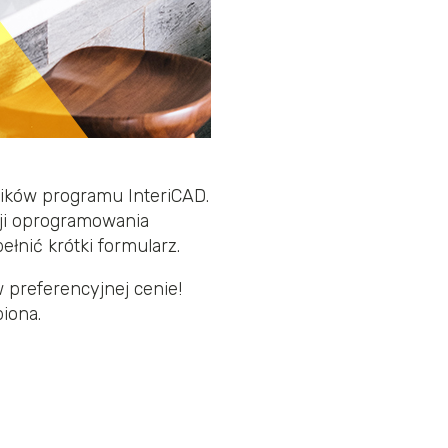
ików programu InteriCAD.
sji oprogramowania
łnić krótki formularz.
preferencyjnej cenie!
iona.