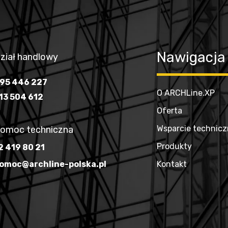
Nawigacja
ział handlowy
95 446 227
O ARCHLine.XP
13 504 612
Oferta
Wsparcie technic
omoc techniczna
Produkty
2 419 80 21
omoc@archline-polska.pl
Kontakt