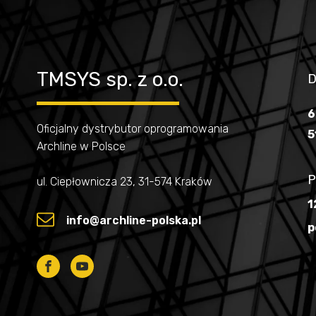
TMSYS sp. z o.o.
D
6
Oficjalny dystrybutor oprogramowania
5
Archline w Polsce
P
ul. Ciepłownicza 23, 31-574 Kraków
1
info@archline-polska.pl
p