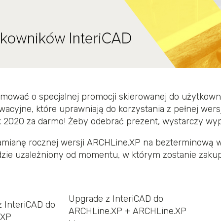
ować o specjalnej promocji skierowanej do użytkown
acyjne, które uprawniają do korzystania z pełnej wer
 2020 za darmo! Żeby odebrać prezent, wystarczy wype
amianę rocznej wersji ARCHLine.XP na bezterminową w 
będzie uzależniony od momentu, w którym zostanie zakup
Upgrade z InteriCAD do
 InteriCAD do
ARCHLine.XP + ARCHLine.XP
.XP