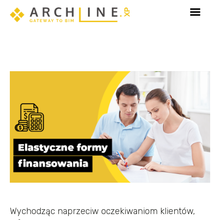
y!
Poznaj Sketch Mode - tryb dedykowany edycji e
Wychodząc naprzeciw oczekiwaniom klientów,