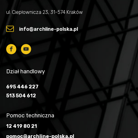
ul. Ciepłownicza 23, 31-574 Kraków
info@archline-polska.pl
Dział handlowy
695 446 227
513 504 612
Pomoc techniczna
12 419 80 21
pomoc@archline-polska.pl