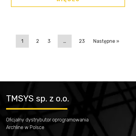
1
2
3
…
23
Następne »
TMSYS sp. z o.o.
Oficjalny dystrybutor oprogramowania
Archline w Polsce