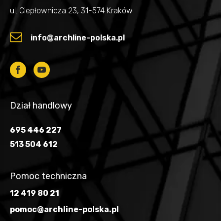
ul. Ciepłownicza 23, 31-574 Kraków
info@archline-polska.pl
Dział handlowy
695 446 227
513 504 612
Pomoc techniczna
12 419 80 21
pomoc@archline-polska.pl