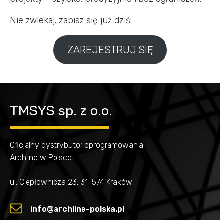
Nie zwlekaj, zapisz się już dziś:
ZAREJESTRUJ SIĘ
TMSYS sp. z o.o.
Oficjalny dystrybutor oprogramowania
Archline w Polsce
ul. Ciepłownicza 23, 31-574 Kraków
info@archline-polska.pl