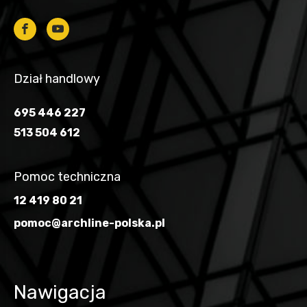
Dział handlowy
695 446 227
513 504 612
Pomoc techniczna
12 419 80 21
pomoc@archline-polska.pl
Nawigacja