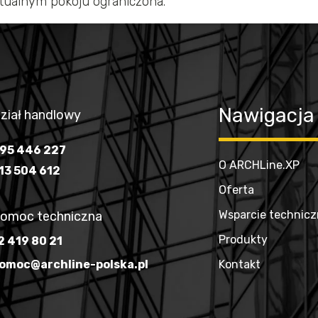
rtualnym pokoju ograniczona.
Nawigacja
ział handlowy
95 446 227
O ARCHLine.XP
13 504 612
Oferta
Wsparcie technic
omoc techniczna
Produkty
2 419 80 21
omoc@archline-polska.pl
Kontakt