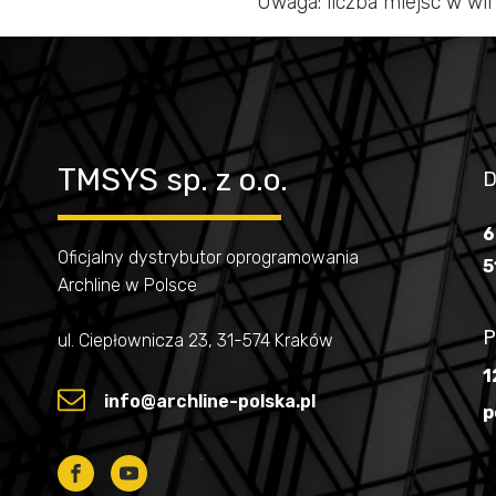
Uwaga: liczba miejsc w wi
TMSYS sp. z o.o.
D
6
Oficjalny dystrybutor oprogramowania
5
Archline w Polsce
P
ul. Ciepłownicza 23, 31-574 Kraków
1
info@archline-polska.pl
p