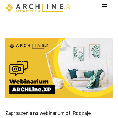
y!
Poznaj Sketch Mode - tryb dedykowany edycji e
Zaproszenie na webinarium pt. Rodzaje