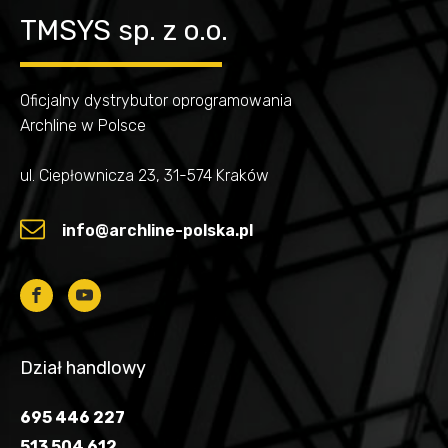
TMSYS sp. z o.o.
Oficjalny dystrybutor oprogramowania
Archline w Polsce
ul. Ciepłownicza 23, 31-574 Kraków
info@archline-polska.pl
Dział handlowy
695 446 227
513 504 612