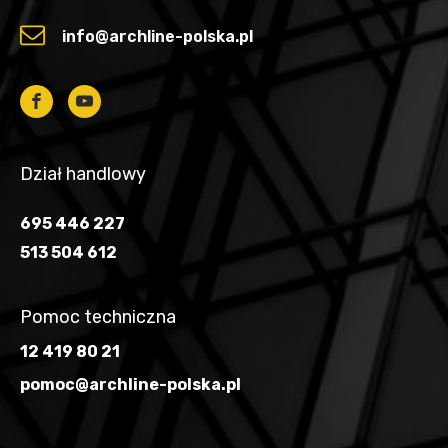
info@archline-polska.pl
Dział handlowy
695 446 227
513 504 612
Pomoc techniczna
12 419 80 21
pomoc@archline-polska.pl