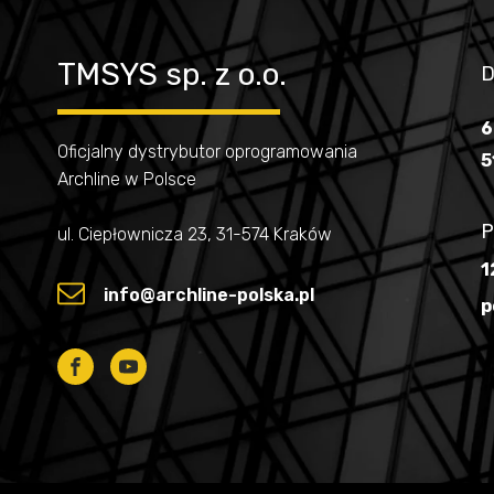
TMSYS sp. z o.o.
D
6
Oficjalny dystrybutor oprogramowania
5
Archline w Polsce
P
ul. Ciepłownicza 23, 31-574 Kraków
1
info@archline-polska.pl
p