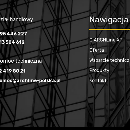
Nawigacja
ział handlowy
95 446 227
O ARCHLine.XP
13 504 612
Oferta
Wsparcie technic
omoc techniczna
Produkty
2 419 80 21
omoc@archline-polska.pl
Kontakt