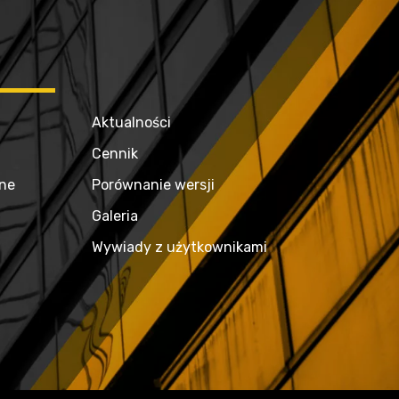
Aktualności
Cennik
zne
Porównanie wersji
Galeria
Wywiady z użytkownikami