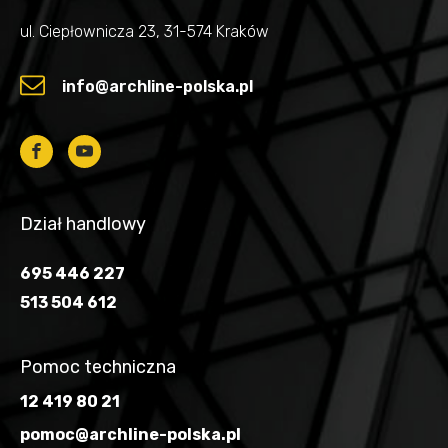
ul. Ciepłownicza 23, 31-574 Kraków
info@archline-polska.pl
Dział handlowy
695 446 227
513 504 612
Pomoc techniczna
12 419 80 21
pomoc@archline-polska.pl