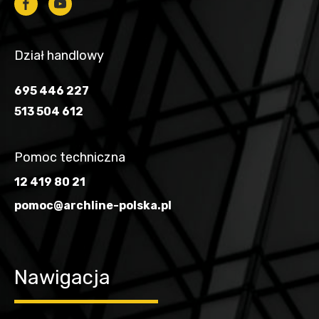
Dział handlowy
695 446 227
513 504 612
Pomoc techniczna
12 419 80 21
pomoc@archline-polska.pl
Nawigacja