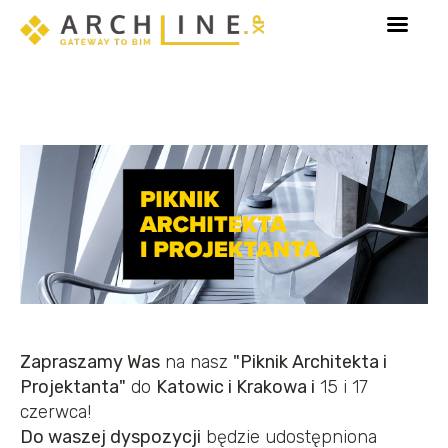
ny!
Poznaj Sketch Mode - tryb dedykowany edycji 
Zapraszamy Was
na nasz
"Piknik Architekta i
Projektanta"
do
Katowic i
Krakowa i
15 i 17
czerwca!
Do waszej dyspozycji
będzie udostępniona