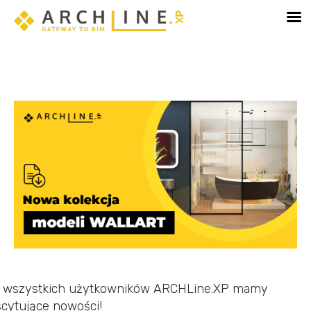
tępny!
Poznaj Sketch Mode - tryb dedykowany edyc
a wszystkich użytkowników ARCHLine.XP mamy
cytujące nowości!