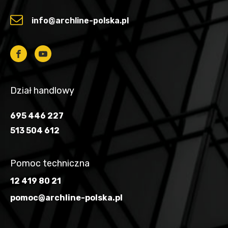
info@archline-polska.pl
Dział handlowy
695 446 227
513 504 612
Pomoc techniczna
12 419 80 21
pomoc@archline-polska.pl