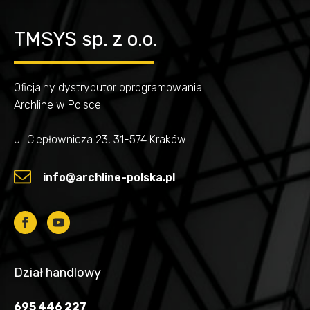
TMSYS sp. z o.o.
Oficjalny dystrybutor oprogramowania
Archline w Polsce
ul. Ciepłownicza 23, 31-574 Kraków
info@archline-polska.pl
Dział handlowy
695 446 227