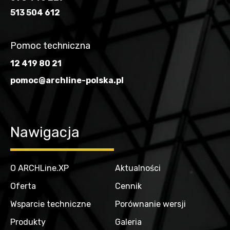
513 504 612
Pomoc techniczna
12 419 80 21
pomoc@archline-polska.pl
Nawigacja
O ARCHLine.XP
Aktualności
Oferta
Cennik
Wsparcie techniczne
Porównanie wersji
Produkty
Galeria