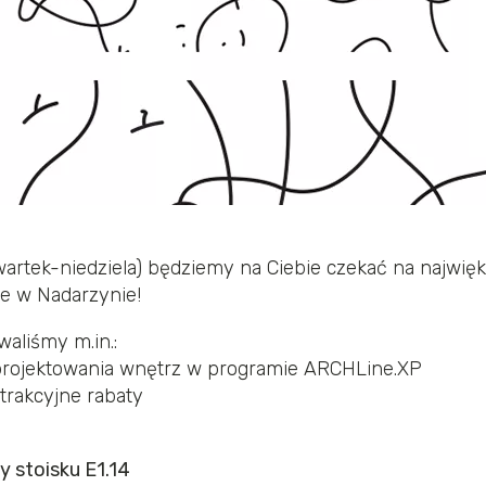
wartek-niedziela) będziemy na Ciebie czekać na najwię
e w Nadarzynie!
aliśmy m.in.:
projektowania wnętrz w programie ARCHLine.XP
trakcyjne rabaty
zy stoisku E1.14