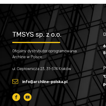
TMSYS sp. z o.o.
D
6
Oficjalny dystrybutor oprogramowania
5
Archline w Polsce
P
ul. Ciepłownicza 23, 31-574 Kraków
1
info@archline-polska.pl
p