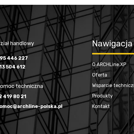
Nawigacja
ział handlowy
95 446 227
O ARCHLine.XP
13 504 612
Oferta
Wsparcie technic
omoc techniczna
Produkty
2 419 80 21
omoc@archline-polska.pl
Kontakt