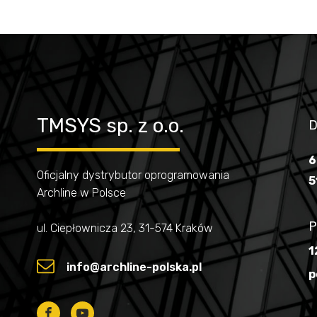
TMSYS sp. z o.o.
D
6
Oficjalny dystrybutor oprogramowania
5
Archline w Polsce
P
ul. Ciepłownicza 23, 31-574 Kraków
1
info@archline-polska.pl
p