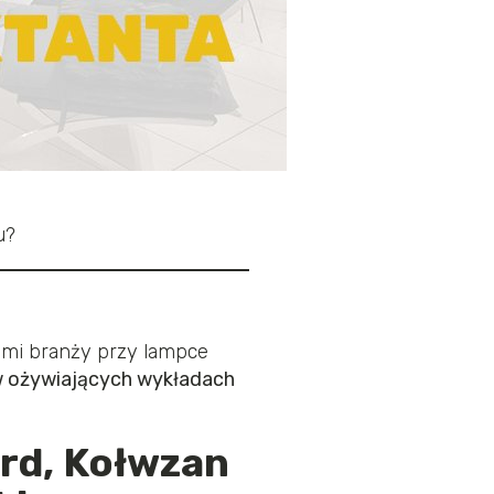
u?
ami branży przy lampce
w ożywiających wykładach
ord, Kołwzan