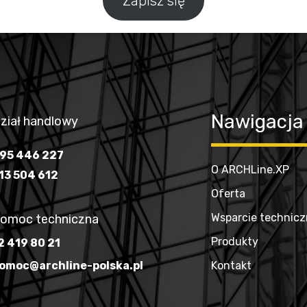
Zapisz się
Nawigacja
ział handlowy
95 446 227
O ARCHLine.XP
13 504 612
Oferta
Wsparcie technic
omoc techniczna
Produkty
2 419 80 21
omoc@archline-polska.pl
Kontakt