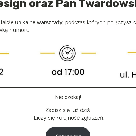
esign oraz Pan Twardowsk
 także
unikalne warsztaty,
podczas których połączysz 
awką humoru!
Nie czekaj!
Zapisz się już dziś.
Liczy się kolejność zgłoszeń.